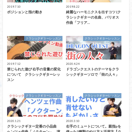
2019.7.10
2019.8.22
ポジションと指の動き
綺麗なハーモニクスを出すコツ (ク
ラシックギターの名曲、バリオス
作曲「フリア…
クラシックギターレッスン
クラシックギターレッスン
2019.7.12
2020.4.24
禁じられた遊び 右手の音量の変化
ドラゴンクエストのテーマをクラ
について クラシックギターレッ
シックギターソロで「街の人々」
スン
クラシックギターレッスン
クラシックギターレッスン
2020.1.21
2020.3.10
クラシックギター定番の小品曲
右手のミュートについて。親指pを
ヘンツェ作曲「ノクターン」 演
使った3種類のやり方と活用方【ク