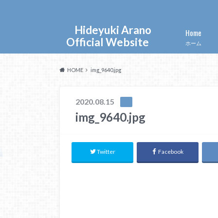
Hideyuki Arano
Home
Official Website
ホーム
HOME
img_9640.jpg
2020.08.15
img_9640.jpg
Twitter
Facebook