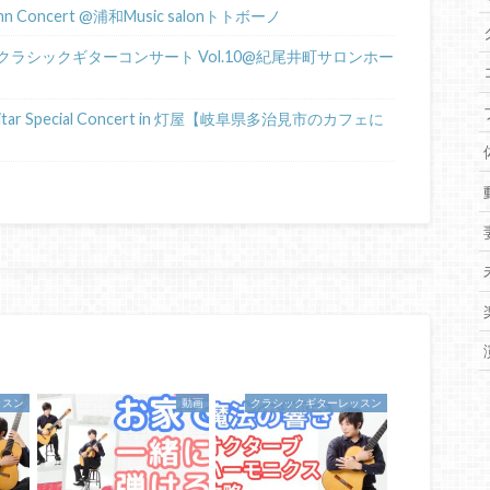
tumn Concert @浦和Music salonトトボーノ
ラシックギターコンサート Vol.10@紀尾井町サロンホー
tar Special Concert in 灯屋【岐阜県多治見市のカフェに
ッスン
動画
クラシックギターレッスン