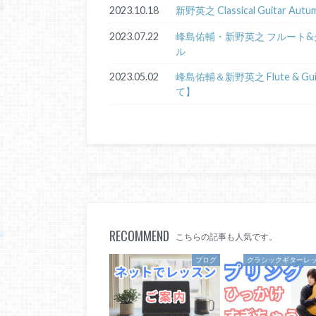
2023.10.18
新野英之 Classical Guitar Au
2023.07.22
峰島佑輔・新野英之 フルート&ク
ル
2023.05.02
峰島佑輔＆新野英之 Flute & Gui
て】
RECOMMEND
こちらの記事も人気です。
ブログ
クラシックギターレ