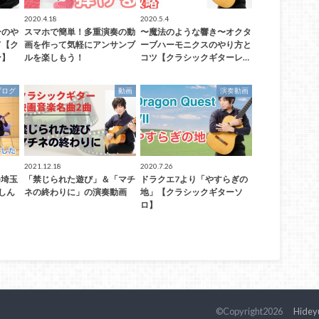
2020.4.18
2020.5.4
ーのや
スマホで簡単！多重演奏の動
〜魔法のような響き〜オクタ
て【ク
画を作って気軽にアンサンブ
ーブハーモニクスのやり方と
ン】
ルを楽しもう！
コツ【クラシックギターレ…
ブログ
動画
演奏動画
2021.12.18
2020.7.26
@埼玉
「禁じられた遊び」＆「マチ
ドラクエ7より「やすらぎの
しん
ネの終わりに」の演奏動画
地」【クラシックギターソ
ロ】
©Copyright2026
Hideyuk