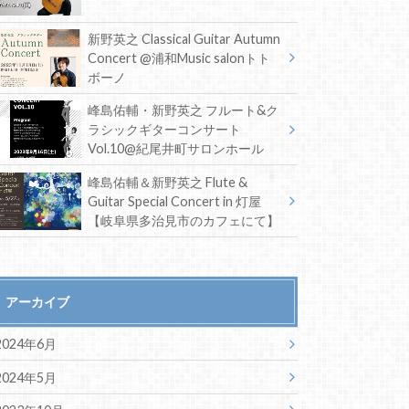
新野英之 Classical Guitar Autumn
Concert @浦和Music salonトト
ボーノ
峰島佑輔・新野英之 フルート&ク
ラシックギターコンサート
Vol.10@紀尾井町サロンホール
峰島佑輔＆新野英之 Flute &
Guitar Special Concert in 灯屋
【岐阜県多治見市のカフェにて】
アーカイブ
2024年6月
2024年5月