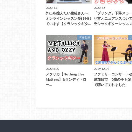
2020.4.1
2020.4.6
外出を控えたい生徒さんへ、
「プリング」下降スラ
オンラインレッスン受け付け
り方とニュアンスつい
ています【クラシックギタ…
ラシックギターレッス
演奏動画
2020.5.30
2019.12.29
メタリカ【Nothing Else
ファミリーコンサート
Matters】&ランディ・ロ
県加須市 0歳の子も楽
ー…
で聴いてくれました