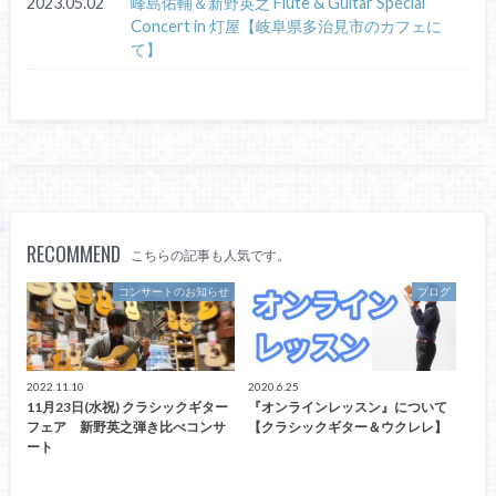
2023.05.02
峰島佑輔＆新野英之 Flute & Guitar Special
Concert in 灯屋【岐阜県多治見市のカフェに
て】
RECOMMEND
こちらの記事も人気です。
コンサートのお知らせ
ブログ
2022.11.10
2020.6.25
11月23日(水祝) クラシックギター
『オンラインレッスン』について
フェア 新野英之弾き比べコンサ
【クラシックギター＆ウクレレ】
ート