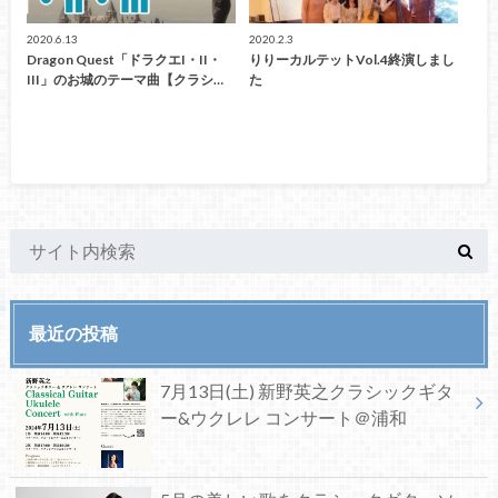
2020.6.13
2020.2.3
Dragon Quest「ドラクエI・II・
りりーカルテットVol.4終演しまし
III」のお城のテーマ曲【クラシ…
た
最近の投稿
7月13日(土) 新野英之クラシックギタ
ー&ウクレレ コンサート＠浦和