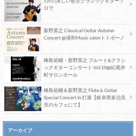
5月の美しい歌をクラシックギターソ
ロで
新野英之 Classical Guitar Autumn
Concert @浦和Music salonトトボーノ
峰島佑輔・新野英之 フルート&クラシ
ックギターコンサート Vol.10@紀尾井
町サロンホール
峰島佑輔＆新野英之 Flute & Guitar
Special Concert in 灯屋【岐阜県多治見
市のカフェにて】
アーカイブ