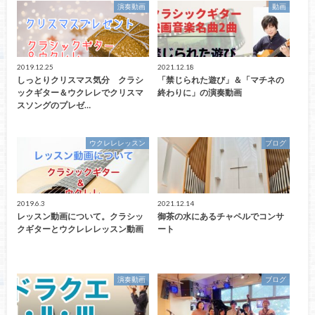
演奏動画
動画
2019.12.25
2021.12.18
しっとりクリスマス気分 クラシ
「禁じられた遊び」＆「マチネの
ックギター＆ウクレレでクリスマ
終わりに」の演奏動画
スソングのプレゼ…
ウクレレレッスン
ブログ
2019.6.3
2021.12.14
レッスン動画について。クラシッ
御茶の水にあるチャペルでコンサ
クギターとウクレレレッスン動画
ート
演奏動画
ブログ