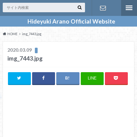
Hideyuki Arano Official Website
お問い合わ
HOME
img_7443.jpg
せ
2020.03.09
img_7443.jpg
LINE