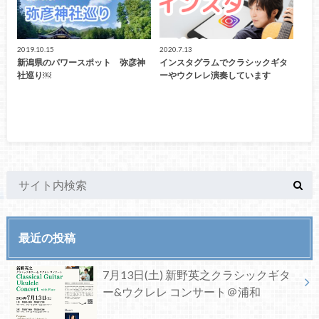
2019.10.15
2020.7.13
新潟県のパワースポット 弥彦神
インスタグラムでクラシックギタ
社巡り￼
ーやウクレレ演奏しています
最近の投稿
7月13日(土) 新野英之クラシックギタ
ー&ウクレレ コンサート＠浦和