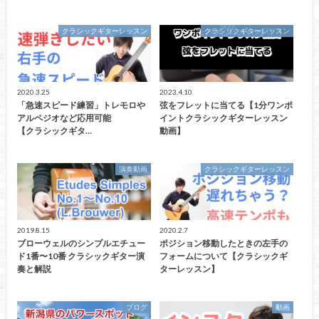
クラシックギターレッスン
クラシックギターレッスン
2020.3.25
2023.4.10
「急速スピード練習」トレモロや
弦をフレットに当てる【1分ワンポ
アルペジオなど応用可能
イントクラシックギターレッスン
【クラシックギタ…
動画】
演奏動画
クラシックギターレッスン
2019.8.15
2020.2.7
ブローウェルのシンプルエチュー
ポジション移動したときの左手の
ド1番〜10番 クラシックギター演
フォームについて【クラシックギ
奏と解説
ターレッスン】
ブログ
動画