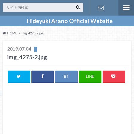
Hideyuki Arano Official Website
お問い合わ
HOME
img_4275-2.jpg
せ
2019.07.04
img_4275-2.jpg
LINE