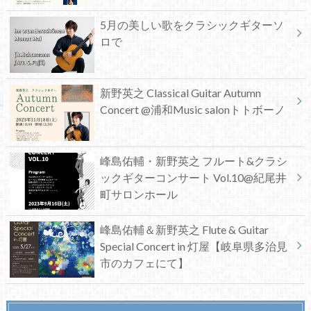
5月の美しい歌をクラシックギターソ
ロで
新野英之 Classical Guitar Autumn
Concert @浦和Music salonトトボーノ
峰島佑輔・新野英之 フルート&クラシ
ックギターコンサート Vol.10@紀尾井
町サロンホール
峰島佑輔＆新野英之 Flute & Guitar
Special Concert in 灯屋【岐阜県多治見
市のカフェにて】