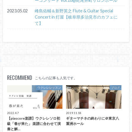
ーコンサート Vol.10@紀尾井町サロンホール
2023.05.02
峰島佑輔＆新野英之 Flute & Guitar Special
Concert in 灯屋【岐阜県多治見市のカフェに
て】
RECOMMEND
こちらの記事も人気です。
ウクレレレッスン
ブログ
2022.4.7
2019.11.18
【piascore楽譜】ウクレレソロ初
ギターマチネの終わりに＠東京八
級「春が来た」 楽譜に合わせて演
重洲ホール
奏と解…