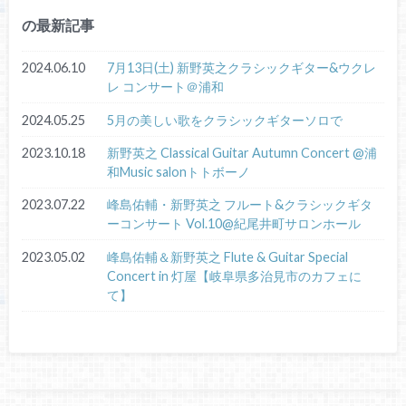
の最新記事
2024.06.10
7月13日(土) 新野英之クラシックギター&ウクレ
レ コンサート＠浦和
2024.05.25
5月の美しい歌をクラシックギターソロで
2023.10.18
新野英之 Classical Guitar Autumn Concert @浦
和Music salonトトボーノ
2023.07.22
峰島佑輔・新野英之 フルート&クラシックギタ
ーコンサート Vol.10@紀尾井町サロンホール
2023.05.02
峰島佑輔＆新野英之 Flute & Guitar Special
Concert in 灯屋【岐阜県多治見市のカフェに
て】