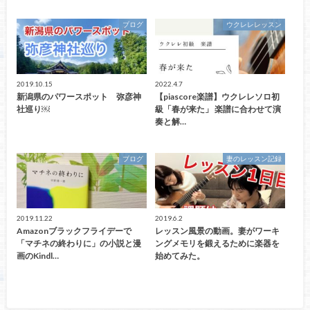
ブログ
ウクレレレッスン
2019.10.15
2022.4.7
新潟県のパワースポット 弥彦神
【piascore楽譜】ウクレレソロ初
社巡り￼
級「春が来た」 楽譜に合わせて演
奏と解…
ブログ
妻のレッスン記録
2019.11.22
2019.6.2
Amazonブラックフライデーで
レッスン風景の動画。妻がワーキ
「マチネの終わりに」の小説と漫
ングメモリを鍛えるために楽器を
画のKindl…
始めてみた。