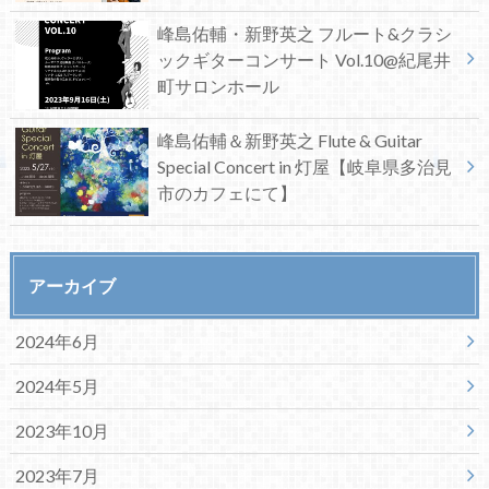
峰島佑輔・新野英之 フルート&クラシ
ックギターコンサート Vol.10@紀尾井
町サロンホール
峰島佑輔＆新野英之 Flute & Guitar
Special Concert in 灯屋【岐阜県多治見
市のカフェにて】
アーカイブ
2024年6月
2024年5月
2023年10月
2023年7月