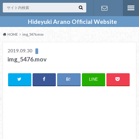
Hideyuki Arano Official Website
お問い合わ
HOME
img_5476.mov
せ
2019.09.30
img_5476.mov
LINE