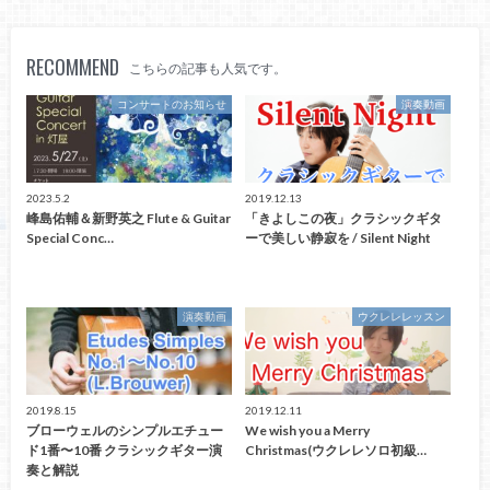
RECOMMEND
こちらの記事も人気です。
コンサートのお知らせ
演奏動画
2023.5.2
2019.12.13
峰島佑輔＆新野英之 Flute & Guitar
「きよしこの夜」クラシックギタ
Special Conc…
ーで美しい静寂を / Silent Night
演奏動画
ウクレレレッスン
2019.8.15
2019.12.11
ブローウェルのシンプルエチュー
We wish you a Merry
ド1番〜10番 クラシックギター演
Christmas(ウクレレソロ初級…
奏と解説