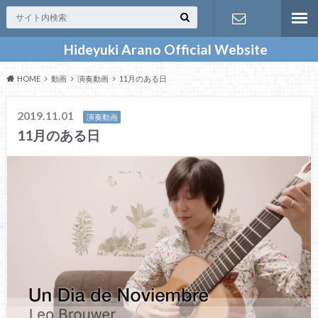
Hideyuki Arano Official Website
お問い合わ
HOME
動画
演奏動画
11月のある日
せ
2019.11.01
演奏動画
11月のある日