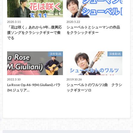
2020.3.11
2020.5.22
「花は咲く」あれから9年…復興応
シューベルトとシューマンの作品
援ソングをクラシックギターで奏
をクラシックギター
でる
演奏動画
演奏動画
2022.3.10
2019.10.26
La Rose Op.46-9(M.Giuliani) バラ
シューベルトのワルツ2曲 クラシ
(M.ジュリア…
ックギターソロ