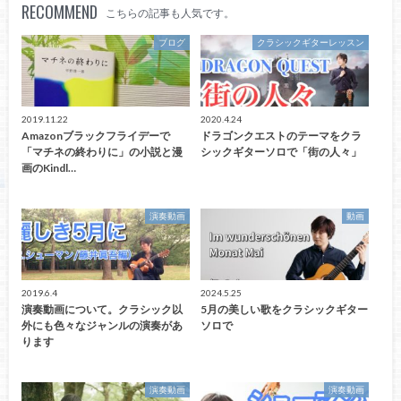
RECOMMEND
こちらの記事も人気です。
ブログ
クラシックギターレッスン
2019.11.22
2020.4.24
Amazonブラックフライデーで
ドラゴンクエストのテーマをクラ
「マチネの終わりに」の小説と漫
シックギターソロで「街の人々」
画のKindl…
演奏動画
動画
2019.6.4
2024.5.25
演奏動画について。クラシック以
5月の美しい歌をクラシックギター
外にも色々なジャンルの演奏があ
ソロで
ります
演奏動画
演奏動画