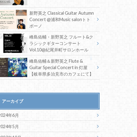
新野英之 Classical Guitar Autumn
Concert @浦和Music salonトト
ボーノ
峰島佑輔・新野英之 フルート&ク
ラシックギターコンサート
Vol.10@紀尾井町サロンホール
峰島佑輔＆新野英之 Flute &
Guitar Special Concert in 灯屋
【岐阜県多治見市のカフェにて】
アーカイブ
2024年6月
2024年5月