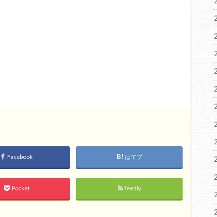
Facebook
はてブ
Pocket
feedly