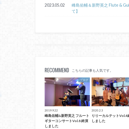
2023.05.02
峰島佑輔＆新野英之 Flute & Gui
て】
RECOMMEND
こちらの記事も人気です。
ブログ
2019.9.22
2020.2.3
峰島佑輔&新野英之 フルート
りりーカルテットVol.4
ギターコンサートVol.8 終演
しました
しました