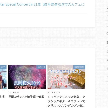
tar Special Concert in 灯屋【岐阜県多治見市のカフェに
ブログ
未分類
演奏動画
2019.8.31
2019.12.25
終演
長岡花火2019 椅子席で観覧
しっとりクリスマス気分 ク
ラシックギター＆ウクレレで
クリスマスソングのプレゼ…