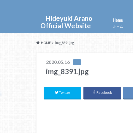
Hideyuki Arano
Home
Official Website
ホーム
HOME
img_8391.jpg
2020.05.16
img_8391.jpg
Twitter
Facebook