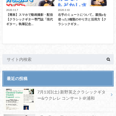
2020.11.7
2020.3.10
【簡単】スマホで動画撮影・配信
右手のミュートについて。親指pを
【クラシックギター専門誌「現代
使った3種類のやり方と活用方【ク
ギター」執筆記念…
ラシックギタ…
最近の投稿
7月13日(土) 新野英之クラシックギタ
ー&ウクレレ コンサート＠浦和