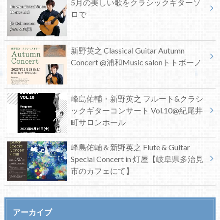
5月の美しい歌をクラシックギターソ
ロで
新野英之 Classical Guitar Autumn
Concert @浦和Music salonトトボーノ
峰島佑輔・新野英之 フルート&クラシ
ックギターコンサート Vol.10@紀尾井
町サロンホール
峰島佑輔＆新野英之 Flute & Guitar
Special Concert in 灯屋【岐阜県多治見
市のカフェにて】
アーカイブ