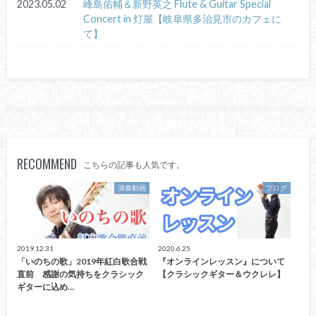
2023.05.02
峰島佑輔＆新野英之 Flute & Guitar Special
Concert in 灯屋【岐阜県多治見市のカフェに
て】
RECOMMEND
こちらの記事も人気です。
演奏動画
ブログ
2019.12.31
2020.6.25
「いのちの歌」2019年紅白歌合戦
『オンラインレッスン』について
直前 感謝の気持ちをクラシック
【クラシックギター＆ウクレレ】
ギターに込め…