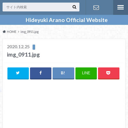
Hideyuki Arano Official Website
お問い合わ
HOME
img_0911.jpg
せ
2020.12.25
img_0911.jpg
LINE