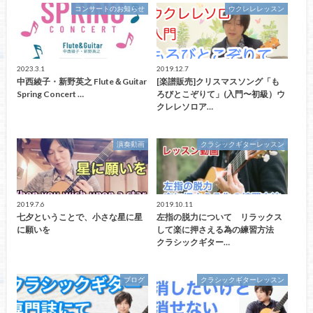
コンサートのお知らせ
ウクレレレッスン
2023.3.1
2019.12.7
中西綾子・新野英之 Flute＆Guitar
[楽譜販売]クリスマスソング「も
Spring Concert …
ろびとこぞりて」(入門〜初級）ウ
クレレソロア…
演奏動画
クラシックギターレッスン
2019.7.6
2019.10.11
七夕ということで、小さな星に星
左指の脱力について リラックス
に願いを
して楽に押さえる為の練習方法
クラシックギター…
ブログ
クラシックギターレッスン