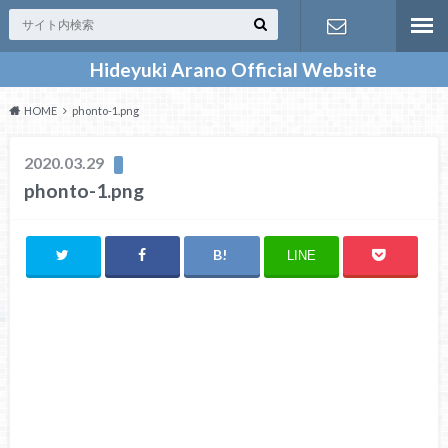
Hideyuki Arano Official Website
お問い合わ
HOME
phonto-1.png
せ
2020.03.29
phonto-1.png
LINE