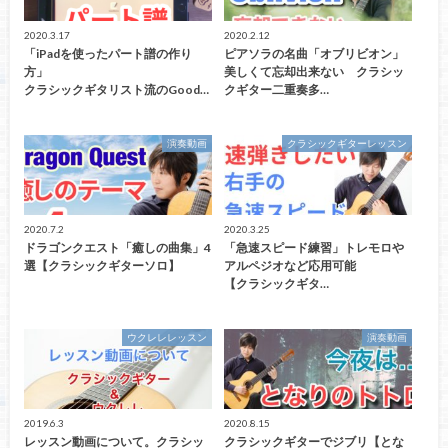
2020.3.17
2020.2.12
「iPadを使ったパート譜の作り
ピアソラの名曲「オブリビオン」
方」
美しくて忘却出来ない クラシッ
クラシックギタリスト流のGood…
クギター二重奏多…
演奏動画
クラシックギターレッスン
2020.7.2
2020.3.25
ドラゴンクエスト「癒しの曲集」4
「急速スピード練習」トレモロや
選【クラシックギターソロ】
アルペジオなど応用可能
【クラシックギタ…
ウクレレレッスン
演奏動画
2019.6.3
2020.8.15
レッスン動画について。クラシッ
クラシックギターでジブリ【とな