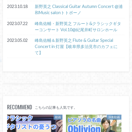
2023.10.18
新野英之 Classical Guitar Autumn Concert @浦
和Music salonトトボーノ
2023.07.22
峰島佑輔・新野英之 フルート&クラシックギタ
ーコンサート Vol.10@紀尾井町サロンホール
2023.05.02
峰島佑輔＆新野英之 Flute & Guitar Special
Concert in 灯屋【岐阜県多治見市のカフェに
て】
RECOMMEND
こちらの記事も人気です。
動画
演奏動画