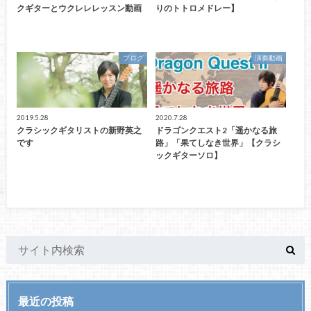
クギターとウクレレレッスン動画
りのトトロメドレー】
ブログ
演奏動画
2019.5.28
2020.7.28
クラシックギタリストの新野英之
ドラゴンクエスト2「遥かなる旅
です
路」「果てしなき世界」【クラシ
ックギターソロ】
最近の投稿